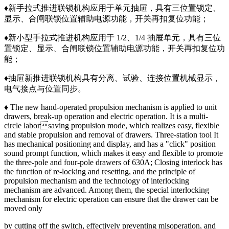
♦新手拉式推进联锁机构应用于单元抽屉，具有三位置锁定、
显示、合闸联锁位置辅助电源功能，开关再扣复位功能；
♦新小型手拉式推进机构应用于 1/2、1/4 抽屉单元，具有三位
置锁定、显示、合闸联锁位置辅助电源功能，开关再扣复位功
能；
♦抽屉新推进联锁机构具有分离、试验、连接位置机械显示，
电气接点与位置同步。
♦ The new hand-operated propulsion mechanism is applied to unit
drawers, break-up operation and electric operation. It is a multi-
circle laborsaving propulsion mode, which realizes easy, flexible
and stable propulsion and removal of drawers. Three-station tool It
has mechanical positioning and display, and has a "click" position
sound prompt function, which makes it easy and flexible to promote
the three-pole and four-pole drawers of 630A; Closing interlock has
the function of re-locking and resetting, and the principle of
propulsion mechanism and the technology of interlocking
mechanism are advanced. Among them, the special interlocking
mechanism for electric operation can ensure that the drawer can be
moved only
by cutting off the switch, effectively preventing misoperation, and