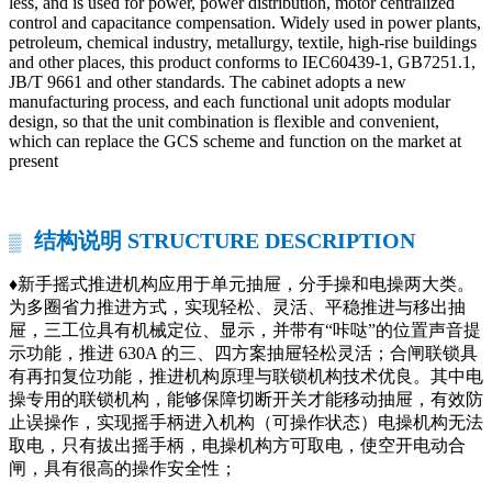
less, and is used for power, power distribution, motor centralized
control and capacitance compensation. Widely used in power plants,
petroleum, chemical industry, metallurgy, textile, high-rise buildings
and other places, this product conforms to IEC60439-1, GB7251.1,
JB/T 9661 and other standards. The cabinet adopts a new
manufacturing process, and each functional unit adopts modular
design, so that the unit combination is flexible and convenient,
which can replace the GCS scheme and function on the market at
present
结构说明 STRUCTURE DESCRIPTION
▒
♦新手摇式推进机构应用于单元抽屉，分手操和电操两大类。
为多圈省力推进方式，实现轻松、灵活、平稳推进与移出抽
屉，三工位具有机械定位、显示，并带有“咔哒”的位置声音提
示功能，推进 630A 的三、四方案抽屉轻松灵活；合闸联锁具
有再扣复位功能，推进机构原理与联锁机构技术优良。其中电
操专用的联锁机构，能够保障切断开关才能移动抽屉，有效防
止误操作，实现摇手柄进入机构（可操作状态）电操机构无法
取电，只有拔出摇手柄，电操机构方可取电，使空开电动合
闸，具有很高的操作安全性；